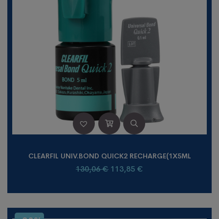
CLEARFIL UNIV.BOND QUICK2 RECHARGE(1X5ML
130,06
€
113,85
€