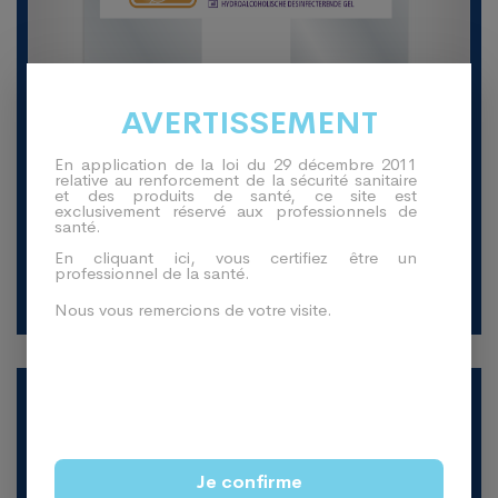
AVERTISSEMENT
En application de la loi du 29 décembre 2011
relative au renforcement de la sécurité sanitaire
et des produits de santé, ce site est
exclusivement réservé aux professionnels de
santé.
DENTO-VIRACTIS 35+ GEL (5L SS POMPE)
En cliquant ici, vous certifiez être un
professionnel de la santé.
83,95
€
67,51
€
Nous vous remercions de votre visite.
-11%
Je confirme