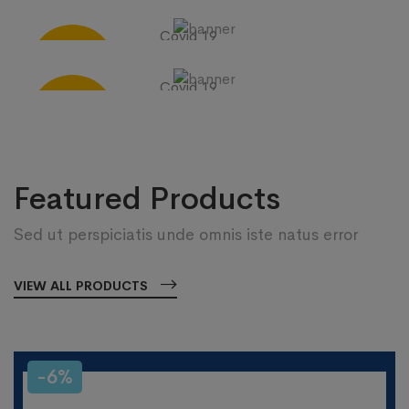
20%
Lab Face Mask
OFF
Covid 19
SHOP NOW
10%
Hand Mask
OFF
Covid 19
SHOP NOW
30%
Hand Sanitizer
OFF
SHOP NOW
Featured Products
Sed ut perspiciatis unde omnis iste natus error
VIEW ALL PRODUCTS
-6%