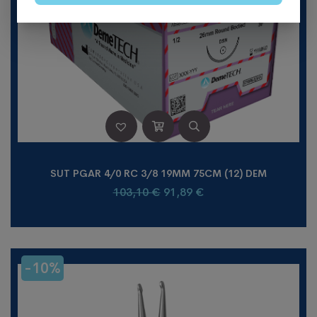
SUT PGAR 4/0 RC 3/8 19MM 75CM (12) DEM
103,10
€
91,89
€
-10%