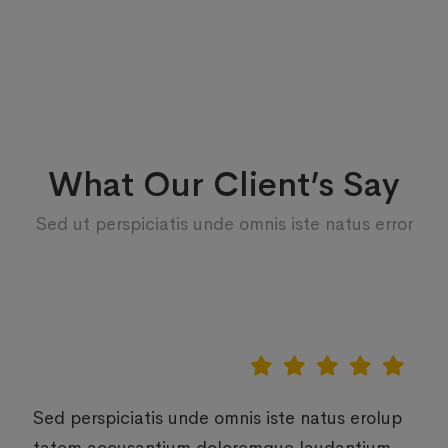
What Our Client’s Say
Sed ut perspiciatis unde omnis iste natus error
piciatis unde omnis iste natus erolup
Sed pers