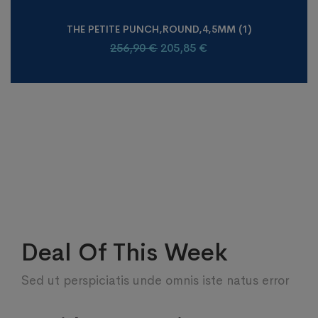
THE PETITE PUNCH,ROUND,4,5MM (1)
256,90
€
205,85
€
Deal Of This Week
Sed ut perspiciatis unde omnis iste natus error