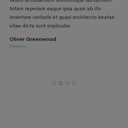
ccusantium doloremque laudantium
tatem a
eperiam eaque ipsa quae ab illo
totam r
e veritatis et quasi architecto beatae
inventor
cta sunt explicabo.
vitae di
 Greenwood
Daisy L
Designer