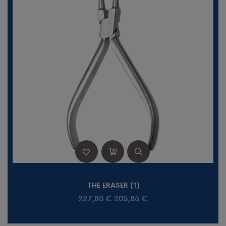
THE ERASER (1)
227,80
€
205,85
€