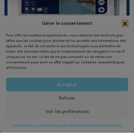
Gérer le consentement
Pour offrir les meilleures expériences, nous utilisons des technologies
telles que les cookies pour stocker et/ou accéder aux informations des
appareils. Le fait de consentir à ces technologies nous permettra de
traiter des données telles que le comportement de navigation ou les ID
uniques sur ce site. Le fait de ne pas consentir ou de retirer son
consentement peut avoir un effet négatif sur certaines caractéristiques
ESSUIE-MAINS COMPRESSES PLIES EN M BLANC TORK
et fonctions.
(12×170)
Le
Le
96,00
€
57,39
€
Accepter
prix
prix
initial
actuel
Refuser
était :
est :
96,00 €.
57,39 €.
Voir les préférences
0
Politique de cookies
Politique de confidentialité
Mentions légales