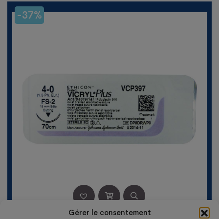
était :
est :
-37%
340,70 €.
217,35 €.
Gérer le consentement