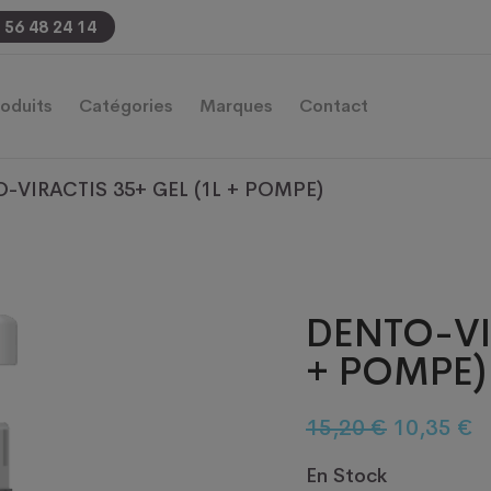
 56 48 24 14
oduits
Catégories
Marques
Contact
-VIRACTIS 35+ GEL (1L + POMPE)
DENTO-VI
+ POMPE)
Le
L
15,20
€
10,35
€
prix
p
En Stock
initial
a