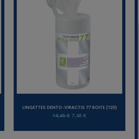
LINGETTES DENTO-VIRACTIS 77 BOITE (120)
Le
Le
14,45
€
7,48
€
prix
prix
initial
actuel
était :
est :