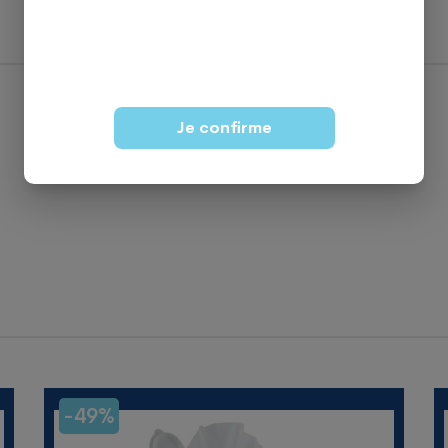
Je confirme
-49%