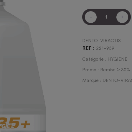
était :
es
DENTO-
15,20 €.
1
-
+
VIRACTIS
35+
GEL
(1L
DENTO-VIRACTIS
+
REF :
221-939
POMPE)
quantité
Catégorie :
HYGIENE
Promo :
Remise > 30%
Marque :
DENTO-VIRA