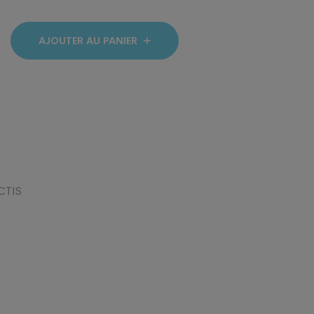
t :
0,35 €.
AJOUTER AU PANIER
CTIS