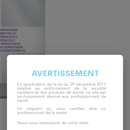
AVERTISSEMENT
En application de la loi du 29 décembre 2011
relative au renforcement de la sécurité
sanitaire et des produits de santé, ce site est
exclusivement réservé aux professionnels de
santé.
En cliquant ici, vous certifiez être un
professionnel de la santé.
Nous vous remercions de votre visite.