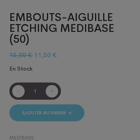
EMBOUTS-AIGUILLE
ETCHING MEDIBASE
(50)
Le
Le
15,00
€
11,50
€
prix
prix
En Stock
initial
actuel
était :
est :
EMBOUTS-
15,00 €.
11,50 €.
-
+
AIGUILLE
ETCHING
MEDIBASE
(50)
AJOUTER AU PANIER
quantité
MEDIBASE