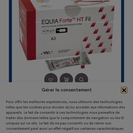
Gérer le consentement
GC EQUIA FORTE HT REFILL PACK A3
Pour offrir les meilleures expériences, nous utilisons des technologies
Le
Le
235,20
€
134,00
€
telles que les cookies pour stocker et/ou accéder aux informations des
appareils. Le fait de consentir à ces technologies nous permettra de
prix
prix
traiter des données telles que le comportement de navigation ou les ID
initial
actuel
uniques sur ce site. Le fait de ne pas consentir ou de retirer son
était :
est :
consentement peut avoir un effet négatif sur certaines caractéristiques