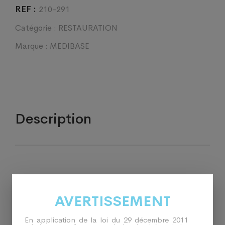
REF :
210-291
Catégorie :
RESTAURATION
Marque :
MEDIBASE
Description
Classe : CLASSE I Certif : AUTO-AUTO CERTIFICATION
Fabricant : JOVIDENT INTERNATIONAL BV HOLLAND
AVERTISSEMENT
En application de la loi du 29 décembre 2011