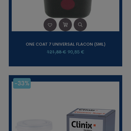
ONE COAT 7 UNIVERSAL FLACON (5ML)
Le
Le
121,88
€
90,85
€
prix
prix
initial
actuel
était :
est :
121,88 €.
90,85 €.
-33%