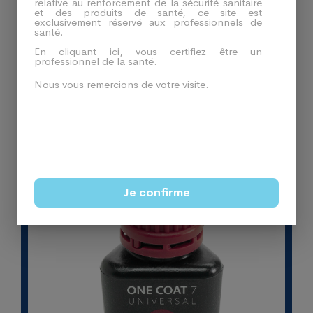
relative au renforcement de la sécurité sanitaire
et des produits de santé, ce site est
exclusivement réservé aux professionnels de
santé.
Produits En Relation
En cliquant ici, vous certifiez être un
professionnel de la santé.
Nous vous remercions de votre visite.
-26%
Je confirme