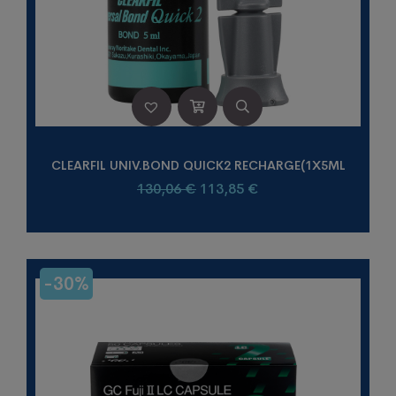
CLEARFIL UNIV.BOND QUICK2 RECHARGE(1X5ML
Le
Le
130,06
€
113,85
€
prix
prix
initial
actuel
était :
est :
130,06 €.
113,85 €.
-30%