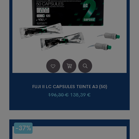
FUJI II LC CAPSULES TEINTE A3 (50)
Le
Le
196,30
€
138,39
€
prix
prix
initial
actuel
était :
est :
196,30 €.
138,39 €.
-37%