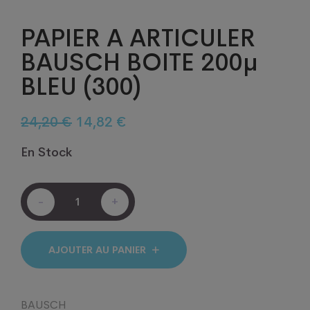
PAPIER A ARTICULER
BAUSCH BOITE 200µ
BLEU (300)
Le
Le
24,20
€
14,82
€
prix
prix
En Stock
initial
actuel
était :
est :
PAPIER
24,20 €.
14,82 €.
-
+
A
ARTICULER
BAUSCH
BOITE
AJOUTER AU PANIER
200µ
BLEU
(300)
BAUSCH
quantité