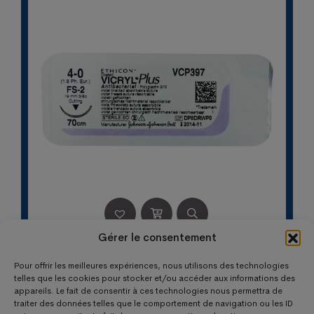
Gérer le consentement
SUTURES VICRYL PLUS VECTRAL 4/0 3/8 CERCLE
Pour offrir les meilleures expériences, nous utilisons des technologies
19MM (36)
telles que les cookies pour stocker et/ou accéder aux informations des
Le
Le
340,70
€
217,35
€
appareils. Le fait de consentir à ces technologies nous permettra de
prix
prix
traiter des données telles que le comportement de navigation ou les ID