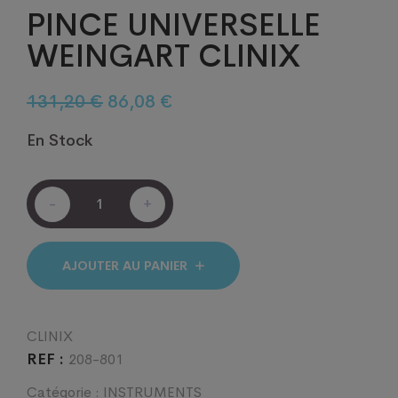
PINCE UNIVERSELLE
WEINGART CLINIX
Le
Le
131,20
€
86,08
€
prix
prix
En Stock
initial
actuel
était :
est :
PINCE
131,20 €.
86,08 €.
-
+
UNIVERSELLE
WEINGART
CLINIX
quantité
AJOUTER AU PANIER
CLINIX
REF :
208-801
Catégorie :
INSTRUMENTS