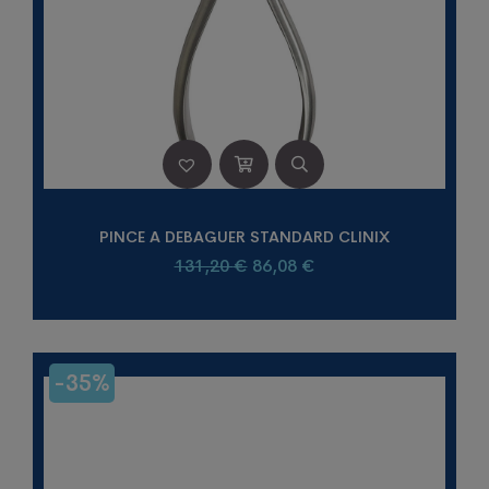
PINCE A DEBAGUER STANDARD CLINIX
Le
Le
131,20
€
86,08
€
prix
prix
initial
actuel
était :
est :
131,20 €.
86,08 €.
-35%