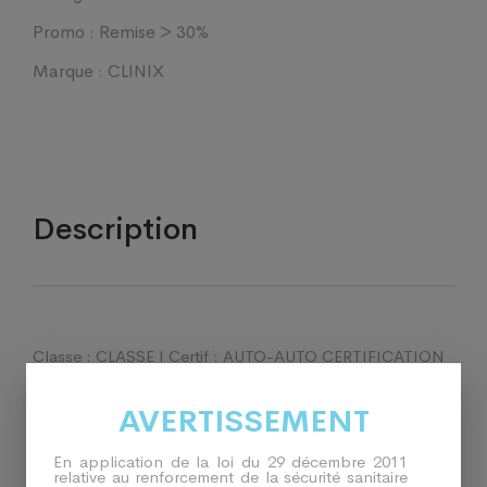
Promo :
Remise > 30%
Marque :
CLINIX
Description
Classe : CLASSE I Certif : AUTO-AUTO CERTIFICATION
Fabricant : SOBYTEK INSTRUMENTS CO.
AVERTISSEMENT
En application de la loi du 29 décembre 2011
relative au renforcement de la sécurité sanitaire