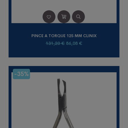
PINCE A TORQUE 125 MM CLINIX
Le
Le
131,20
€
86,08
€
prix
prix
initial
actuel
était :
est :
131,20 €.
86,08 €.
-35%