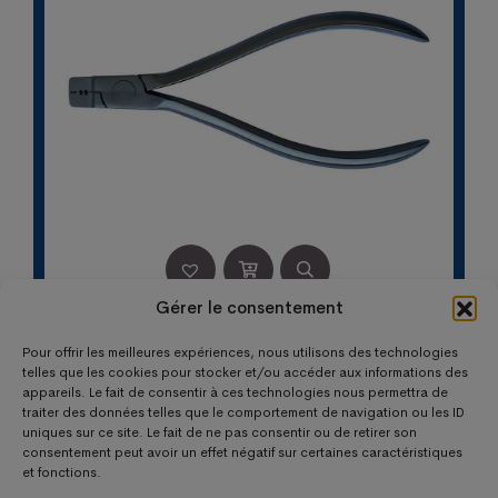
Gérer le consentement
PINCE A ARC LINGUAL CLINIX
Pour offrir les meilleures expériences, nous utilisons des technologies
Le
Le
131,20
€
86,08
€
telles que les cookies pour stocker et/ou accéder aux informations des
appareils. Le fait de consentir à ces technologies nous permettra de
prix
prix
traiter des données telles que le comportement de navigation ou les ID
initial
actuel
uniques sur ce site. Le fait de ne pas consentir ou de retirer son
était :
est :
consentement peut avoir un effet négatif sur certaines caractéristiques
et fonctions.
131,20 €.
86,08 €.