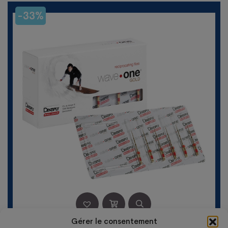
était :
est :
-33%
90,70 €.
59,50 €.
Gérer le consentement