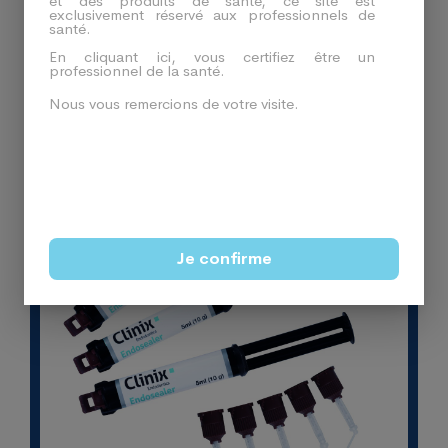
et des produits de santé, ce site est
exclusivement réservé aux professionnels de
Produits En Relation
santé.
En cliquant ici, vous certifiez être un
professionnel de la santé.
Nous vous remercions de votre visite.
-34%
Je confirme