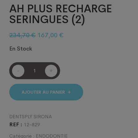
AH PLUS RECHARGE
SERINGUES (2)
Le
Le
234,70
€
167,00
€
prix
prix
En Stock
initial
actuel
était :
est :
AH
234,70 €.
167,00 €.
-
+
PLUS
RECHARGE
SERINGUES
(2)
AJOUTER AU PANIER
quantité
DENTSPLY SIRONA
REF :
12-829
Catégorie :
ENDODONTIE