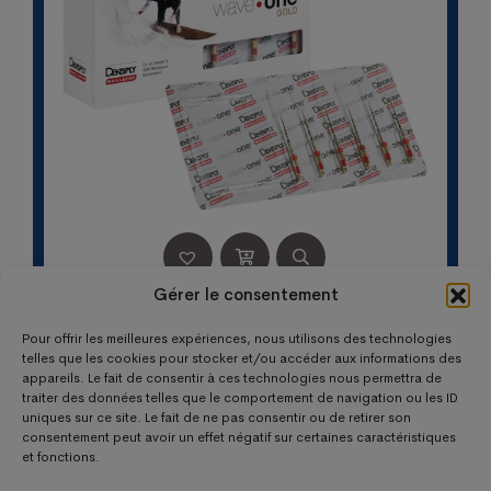
Gérer le consentement
WAVEONE GOLD STERILES INSTRUMENTS LONG.
Pour offrir les meilleures expériences, nous utilisons des technologies
25MM PRIMARY (6)
telles que les cookies pour stocker et/ou accéder aux informations des
Le
Le
146,60
€
99,45
€
appareils. Le fait de consentir à ces technologies nous permettra de
prix
prix
traiter des données telles que le comportement de navigation ou les ID
uniques sur ce site. Le fait de ne pas consentir ou de retirer son
initial
actuel
consentement peut avoir un effet négatif sur certaines caractéristiques
était :
est :
et fonctions.
146,60 €.
99,45 €.