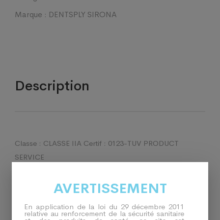
Marque :
DENTSPLY SIRONA
Description
Classe : CLASSE IIA Certif : 0123-TUV PRODUCT
SERVICE
Fabricant : DENTSPLY DE TREY GMBH
AVERTISSEMENT
En application de la loi du 29 décembre 2011
relative au renforcement de la sécurité sanitaire