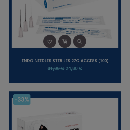
ENDO NEEDLES STERILES 27G ACCESS (100)
Le
Le
31,00
€
24,80
€
prix
prix
initial
actuel
était :
est :
31,00 €.
24,80 €.
-33%