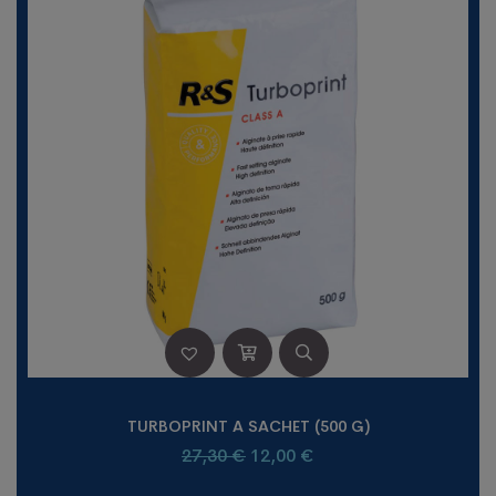
TURBOPRINT A SACHET (500 G)
Le
Le
27,30
€
12,00
€
prix
prix