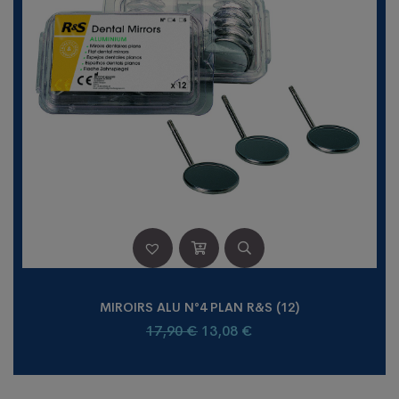
MIROIRS ALU N°4 PLAN R&S (12)
Le
Le
17,90
€
13,08
€
prix
prix
initial
actuel
était :
est :