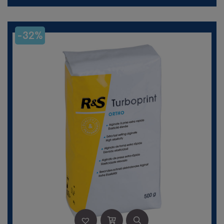
initial
actuel
était :
est :
27,30 €.
12,00 €.
-32%