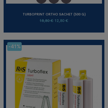
TURBOPRINT ORTHO SACHET (500 G)
Le
Le
18,80
€
12,80
€
prix
prix
initial
actuel
était :
est :
18,80 €.
12,80 €.
-41%