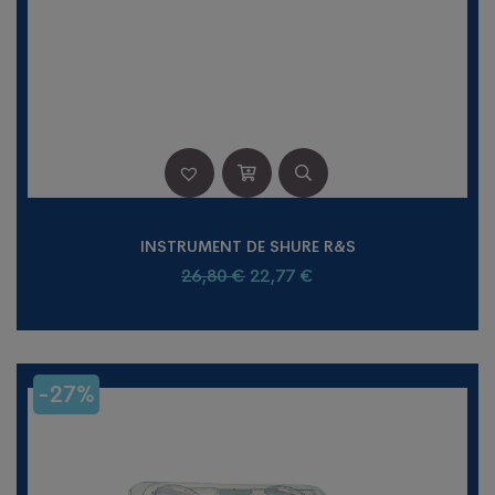
INSTRUMENT DE SHURE R&S
Le
Le
26,80
€
22,77
€
prix
prix
initial
actuel
était :
est :
26,80 €.
22,77 €.
-27%