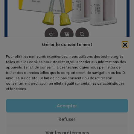
Gérer le consentement
TURBOFLEX LIGHT FAST SET (2X50ML+12 EMB. MEL)
Pour offrir les meilleures expériences, nous utilisons des technologies
Le
Le
58,30
€
34,85
€
telles que les cookies pour stocker et/ou accéder aux informations des
appareils. Le fait de consentir à ces technologies nous permettra de
prix
prix
traiter des données telles que le comportement de navigation ou les ID
initial
actuel
uniques sur ce site. Le fait de ne pas consentir ou de retirer son
était :
est :
consentement peut avoir un effet négatif sur certaines caractéristiques
et fonctions.
58,30 €.
34,85 €.
Accepter
Refuser
Copyright 2025 Omnium Dentaire
Voir les préférences