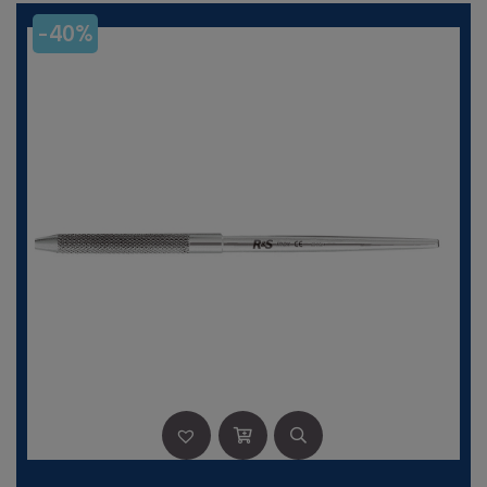
17,90 €.
13,08 €.
-40%