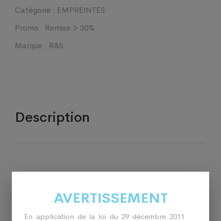
Catégorie :
EMPREINTES
Promo :
Remise > 30%
Marque :
R&S
Description
Classe : CLASSE I Certif : AUTO-AUTO CERTIFICATION
Fabricant : CFPM
AVERTISSEMENT
En application de la loi du 29 décembre 2011