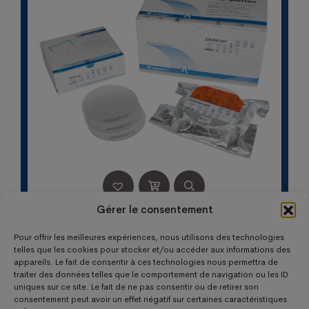
Gérer le consentement
ERKOLOC-PRO DIAM 120 EP 3MM TRANSP (10)
Pour offrir les meilleures expériences, nous utilisons des technologies
Le
Le
57,70
€
52,90
€
telles que les cookies pour stocker et/ou accéder aux informations des
appareils. Le fait de consentir à ces technologies nous permettra de
prix
prix
traiter des données telles que le comportement de navigation ou les ID
initial
actuel
uniques sur ce site. Le fait de ne pas consentir ou de retirer son
était :
est :
consentement peut avoir un effet négatif sur certaines caractéristiques