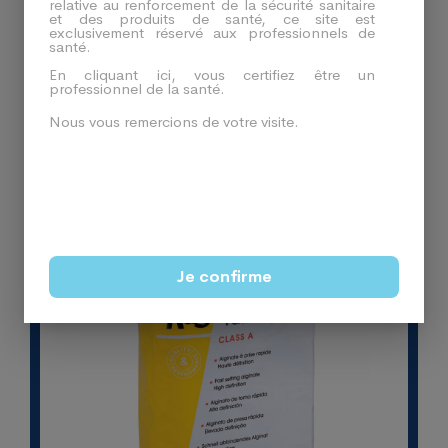
relative au renforcement de la sécurité sanitaire
et des produits de santé, ce site est
exclusivement réservé aux professionnels de
santé.
Produits En Relation
En cliquant ici, vous certifiez être un
professionnel de la santé.
Nous vous remercions de votre visite.
-57%
Je confirme