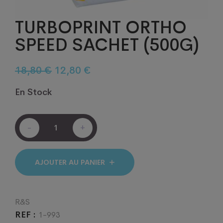
TURBOPRINT ORTHO
SPEED SACHET (500G)
Le
Le
18,80
€
12,80
€
prix
prix
En Stock
initial
actuel
était :
est :
TURBOPRINT
18,80 €.
12,80 €.
-
+
ORTHO
SPEED
SACHET
(500G)
AJOUTER AU PANIER
quantité
R&S
REF :
1-993