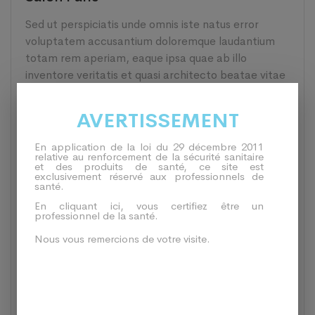
Sed ut perspiciatis unde omnis iste natus error
voluptatem accusantium doloremque laudantium
totam rem aperiam, eaque ipsa quae ab illo
inventore veritatis et quasi architecto beatae vitae
dicta sunt explicabo. Nemo enim ipsam voluptatem
quia voluptas sit aspernatur aut odit
AVERTISSEMENT
En application de la loi du 29 décembre 2011
relative au renforcement de la sécurité sanitaire
et des produits de santé, ce site est
Lorem ipsum dolor sit amet,
exclusivement réservé aux professionnels de
santé.
consectetur adipisicing elit, sed do
En cliquant ici, vous certifiez être un
eiusmod tempor incididunt ut labore
professionnel de la santé.
et dolore magna aliqua. Ut enim ad
Nous vous remercions de votre visite.
minim veniam.
– ROSALINA PONG